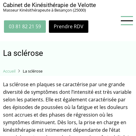
Aller
Cabinet de Kinésithérapie de Velotte
Masseur Kinésithérapeute à Besançon (25000)
au
contenu
principal
03 81 82 21 59
Prendre RDV
La sclérose
Accueil
La sclérose
La sclérose en plaques se caractérise par une grande
diversité de symptômes dont l’intensité est très variable
selon les patients. Elle est également caractérisée par
des épisodes de poussées où la fatigue et les douleurs
sont accrues et des phases de régression où les
symptômes diminuent. Dès lors, la prise en charge en
kinésithérapie est intimement dépendante de l’état